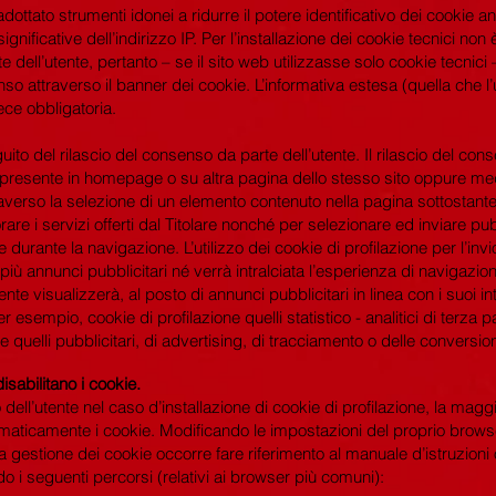
adottato strumenti idonei a ridurre il potere identificativo dei cookie anal
nificative dell’indirizzo IP. Per l’installazione dei cookie tecnici non 
ell’utente, pertanto – se il sito web utilizzasse solo cookie tecnici – 
nso attraverso il banner dei cookie. L’informativa estesa (quella che l
ce obbligatoria.
guito del rilascio del consenso da parte dell’utente. Il rilascio del c
 presente in homepage o su altra pagina dello stesso sito oppure med
averso la selezione di un elemento contenuto nella pagina sottostante 
rare i servizi offerti dal Titolare nonché per selezionare ed inviare pu
te durante la navigazione. L’utilizzo dei cookie di profilazione per l’inv
più annunci pubblicitari né verrà intralciata l’esperienza di navigazione
tente visualizzerà, al posto di annunci pubblicitari in linea con i suoi 
r esempio, cookie di profilazione quelli statistico - analitici di terz
 quelli pubblicitari, di advertising, di tracciamento o delle conversion
sabilitano i cookie.
 dell’utente nel caso d’installazione di cookie di profilazione, la ma
omaticamente i cookie. Modificando le impostazioni del proprio brows
la gestione dei cookie occorre fare riferimento al manuale d’istruzioni 
 i seguenti percorsi (relativi ai browser più comuni):