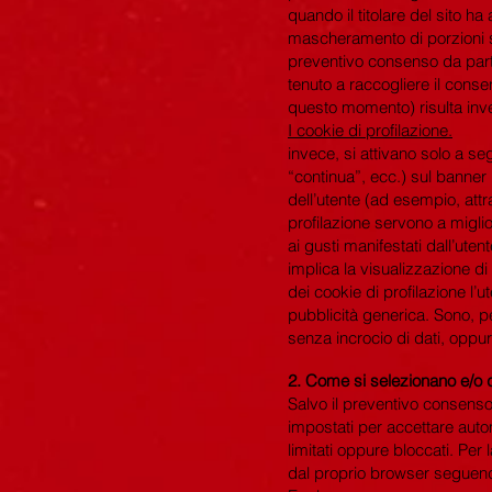
quando il titolare del sito ha 
mascheramento di porzioni sig
preventivo consenso da parte d
tenuto a raccogliere il conse
questo momento) risulta inve
I cookie di profilazione.
invece, si attivano solo a se
“continua”, ecc.) sul banner
dell’utente (ad esempio, attr
profilazione servono a miglio
ai gusti manifestati dall’uten
implica la visualizzazione di 
dei cookie di profilazione l’u
pubblicità generica. Sono, pe
senza incrocio di dati, oppure
2.
Come si selezionano e/o di
Salvo il preventivo consenso
impostati per accettare aut
limitati oppure bloccati. Per 
dal proprio browser seguendo