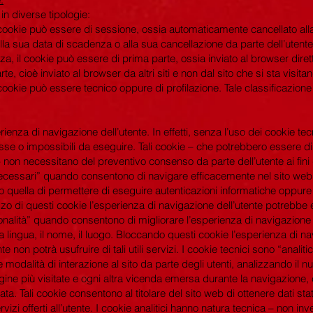
in diverse tipologie:
 il cookie può essere di sessione, ossia automaticamente cancellato al
 alla sua data di scadenza o alla sua cancellazione da parte dell’utente
nza, il cookie può essere di prima parte, ossia inviato al browser diret
te, cioè inviato al browser da altri siti e non dal sito che si sta visita
 il cookie può essere tecnico oppure di profilazione. Tale classificazione
rienza di navigazione dell’utente. In effetti, senza l’uso dei cookie te
se o impossibili da eseguire. Tali cookie – che potrebbero essere di
on necessitano del preventivo consenso da parte dell’utente ai fini de
ecessari” quando consentono di navigare efficacemente nel sito web e 
 quella di permettere di eseguire autenticazioni informatiche oppure
izzo di questi cookie l’esperienza di navigazione dell’utente potreb
zionalità” quando consentono di migliorare l’esperienza di navigazio
a lingua, il nome, il luogo. Bloccando questi cookie l’esperienza di n
 non potrà usufruire di tali utili servizi. I cookie tecnici sono “anali
 modalità di interazione al sito da parte degli utenti, analizzando il n
gine più visitate e ogni altra vicenda emersa durante la navigazione,
ata. Tali cookie consentono al titolare del sito web di ottenere dati stati
vizi offerti all’utente. I cookie analitici hanno natura tecnica – non inv