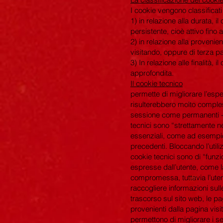
I cookie vengono classificati 
1) in relazione alla durata,
persistente, cioè attivo fino
2) in relazione alla provenie
visitando, oppure di terza par
3) In relazione alle finalità,
approfondita.
Il cookie tecnico
permette di migliorare l’espe
risulterebbero molto comples
sessione come permanenti - n
tecnici sono “strettamente n
essenziali, come ad esempio
precedenti. Bloccando l’util
cookie tecnici sono di “fun
espresse dall’utente, come l
compromessa, tuttavia l’utente
raccogliere informazioni sulle
trascorso sul sito web, le pa
provenienti dalla pagina visit
permettono di migliorare i ser