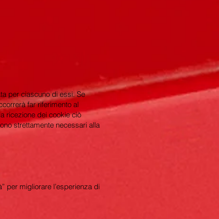
ata per ciascuno di essi. Se
ccorrerà far riferimento al
la ricezione dei cookie ciò
ono strettamente necessari alla
à” per migliorare l’esperienza di