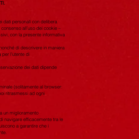
TI.
i dati personali con delibera
el consenso all’uso dei cookie –
ssivi, con la presente informativa
R, nonché di descrivere in maniera
à per l’utente di
onservazione dei dati dipende
erminale (solitamente al browser:
oi ritrasmessi ad ogni
mina un miglioramento
 di navigare efficacemente tra le
ibuiscono a garantire che i
nte.