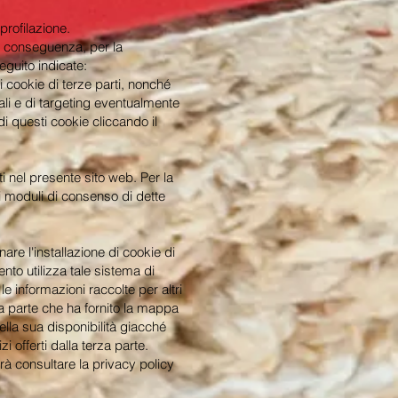
profilazione.
di conseguenza, per la
eguito indicate:
i cookie di terze parti, nonché
li e di targeting eventualmente
 di questi cookie cliccando il
ati nel presente sito web. Per la
ai moduli di consenso di dette
are l'installazione di cookie di
ento utilizza tale sistema di
e informazioni raccolte per altri
erza parte che ha fornito la mappa
ella sua disponibilità giacché
zi offerti dalla terza parte.
trà consultare la privacy policy