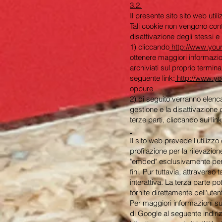
3.2.
Il presente sito sito web util
Tali cookie non vengono contr
disattivazione degli stessi e
1) cliccando
http://www.your
ottenere maggiori informazio
archiviati sul proprio termina
seguente link:
http://www.yo
oppure
2) di seguito verranno elencati
gestione e la disattivazione 
terze parti, cliccando sui lin
Il sito web prevede l'utilizz
profilazione per la rilevazion
"emded" esclusivamente per fo
fini. Pur tuttavia, attraverso
interattiva. La terza parte p
fornite direttamente dell'utent
Per maggiori informazioni su 
di Google al seguente indiri