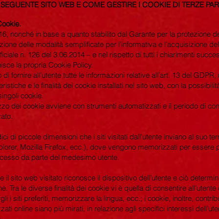
L SEGUENTE SITO WEB E COME GESTIRE I COOKIE DI TERZE PAR
Cookie.
6, nonché in base a quanto stabilito dal Garante per la protezione de
azione delle modalità semplificate per l’informativa e l’acquisizione d
ciale n. 126 del 3.06.2014 – e nel rispetto di tutti i chiarimenti succe
rnisce la propria Cookie Policy.
di fornire all’utente tutte le informazioni relative all’art. 13 del GDP
eristiche e le finalità dei cookie installati nel sito web, con la possibilit
ingoli cookie.
lizzo dei cookie avviene con strumenti automatizzati e il periodo di c
zato.
ci di piccole dimensioni che i siti visitati dall’utente inviano al suo t
lorer, Mozilla Firefox, ecc.), dove vengono memorizzati per essere p
cesso da parte del medesimo utente.
ie il sito web visitato riconosce il dispositivo dell’utente e ciò deter
. Tra le diverse finalità dei cookie vi è quella di consentire all’utente
li i siti preferiti, memorizzare la lingua, ecc.; i cookie, inoltre, contr
zati online siano più mirati, in relazione agli specifici interessi dell’ute
.