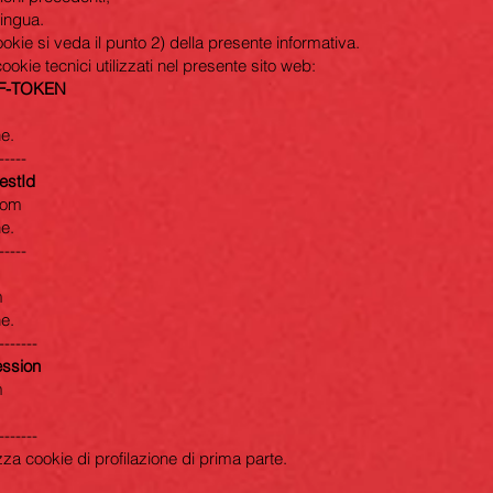
lingua.
cookie si veda il punto 2) della presente informativa.
ookie tecnici utilizzati nel presente sito web:
RF-TOKEN
e.
-----
estId
com
e.
-----
m
e.
-------
ession
m
-------
izza cookie di profilazione di prima parte.