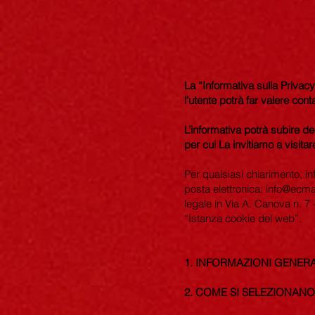
La “Informativa sulla Privacy
l’utente potrà far valere conta
L’informativa potrà subire d
per cui La invitiamo a visit
Per qualsiasi chiarimento, inf
posta elettronica:
info@ecma
legale in Via A. Canova n. 7 
“Istanza cookie del web”.
1. INFORMAZIONI GENERA
2. COME SI SELEZIONANO 