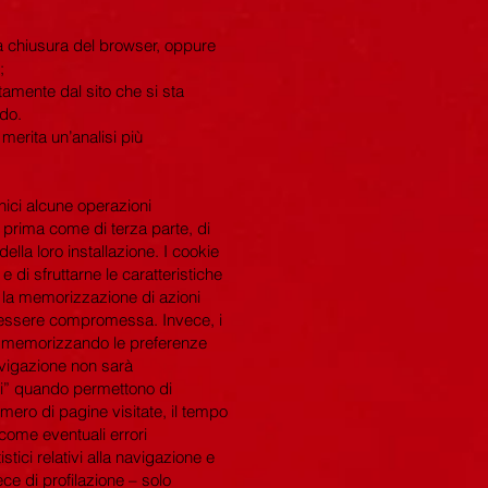
la chiusura del browser, oppure
;
tamente dal sito che si sta
ndo.
 merita un’analisi più
cnici alcune operazioni
 prima come di terza parte, di
lla loro installazione. I cookie
di sfruttarne le caratteristiche
 la memorizzazione di azioni
be essere compromessa. Invece, i
ne memorizzando le preferenze
avigazione non sarà
tici” quando permettono di
umero di pagine visitate, il tempo
 come eventuali errori
stici relativi alla navigazione e
ece di profilazione – solo