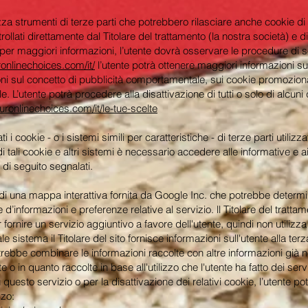
izza strumenti di terze parti che potrebbero rilasciare anche cookie di 
ollati direttamente dal Titolare del trattamento (la nostra società) e 
 per maggiori informazioni, l’utente dovrà osservare le procedure di s
onlinechoices.com/it/
l’utente potrà ottenere maggiori informazioni su
ni sul concetto di pubblicità comportamentale, sui cookie promoziona
le. L’utente potrà procedere alla disattivazione di tutti o solo di alcuni
uronlinechoices.com/it/le-tue-scelte
 i cookie - o i sistemi simili per caratteristiche - di terze parti utilizz
di tali cookie e altri sistemi è necessario accedere alle informative e 
k di seguito segnalati.
o di una mappa interattiva fornita da Google Inc. che potrebbe determin
e d’informazioni e preferenze relative al servizio. ll Titolare del trattam
rnire un servizio aggiuntivo a favore dell'utente, quindi non utilizza l
 tale sistema il Titolare del sito fornisce informazioni sull'utente alla t
otrebbe combinare le informazioni raccolte con altre informazioni già n
e o in quanto raccolte in base all'utilizzo che l'utente ha fatto dei servi
questo servizio o per la disattivazione dei relativi cookie, l’utente po
zzo: