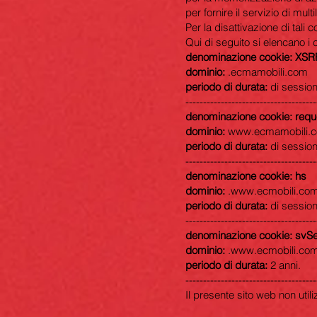
per fornire il servizio di multi
Per la disattivazione di tali 
Qui di seguito si elencano i c
denominazione cookie: XS
dominio:
.ecmamobili.com
periodo di durata:
di session
-------------------------------------
denominazione cookie: requ
dominio:
www.ecmamobili.
periodo di durata:
di session
-------------------------------------
denominazione cookie: hs
dominio:
.
www.ecmobili.co
periodo di durata:
di session
-------------------------------------
denominazione cookie: svS
dominio:
.
www.ecmobili.co
periodo di durata:
2 anni.
-------------------------------------
Il presente sito web non util