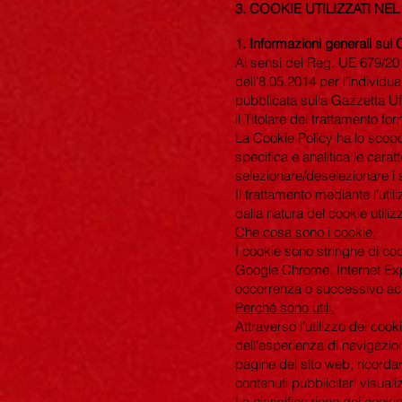
3. COOKIE UTILIZZATI NE
1.
Informazioni generali sui 
Ai sensi del Reg. UE 679/201
dell’8.05.2014 per l’individu
pubblicata sulla Gazzetta Uffi
il Titolare del trattamento fo
La Cookie Policy ha lo scopo 
specifica e analitica le caratt
selezionare/deselezionare i s
Il trattamento mediante l’uti
dalla natura del cookie utiliz
Che cosa sono i cookie.
I cookie sono stringhe di codi
Google Chrome, Internet Exp
occorrenza o successivo ac
Perché sono utili.
Attraverso l’utilizzo dei cook
dell’esperienza di navigazione
pagine del sito web, ricordarg
contenuti pubblicitari visualiz
La classificazione dei cookie