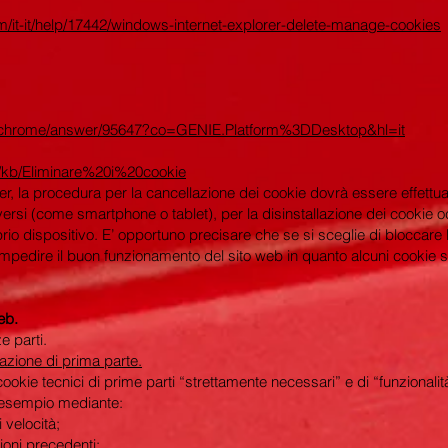
om/it-it/help/17442/windows-internet-explorer-delete-manage-cookies
m/chrome/answer/95647?co=GENIE.Platform%3DDesktop&hl=it
it/kb/Eliminare%20i%20cookie
ser, la procedura per la cancellazione dei cookie dovrà essere effettu
diversi (come smartphone o tablet), per la disinstallazione dei cookie o
rio dispositivo. E’ opportuno precisare che se si sceglie di bloccare 
pedire il buon funzionamento del sito web in quanto alcuni cookie s
eb.
e parti.
ilazione di prima parte.
 cookie tecnici di prime parti “strettamente necessari” e di “funzionalit
r esempio mediante:
 velocità;
ioni precedenti;