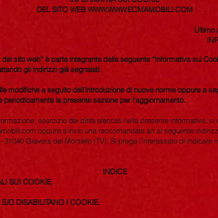
DEL SITO WEB
WWW.WWW.ECMAMOBILI.COM
Ultimo
IN
 del sito web” è parte integrante della seguente “Informativa sui Cooki
ttando gli indirizzi già segnalati.
elle modifiche a seguito dell’introduzione di nuove norme oppure a seg
are periodicamente la presente sezione per l’aggiornamento.
ormazione, esercizio dei diritti elencati nella presente informativa, si c
mobili.com
oppure s’invio una raccomandata a/r al seguente indiri
– 31040 Giavera del Montello (TV). Si prega l’interessato di indicare
INDICE
LI SUI COOKIE.
E/O DISABILITANO I COOKIE.