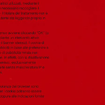
itici utilizzati, mediante il
è necessario raccogliere il
il titolare del trattamento non è
’utente sta leggendo proprio in
onsenso avviene cliccando “OK” (o
iante un intervento attivo
il banner stesso). I cookie di
bblicità in base alle preferenze e
io di pubblicità mirata non
. In effetti, con la disattivazione
interessi, esclusivamente
a parte senza mascheratura IP e
i.
ggioranza dei browser sono
er i cookie potranno essere
oppure alle indicazioni fornite