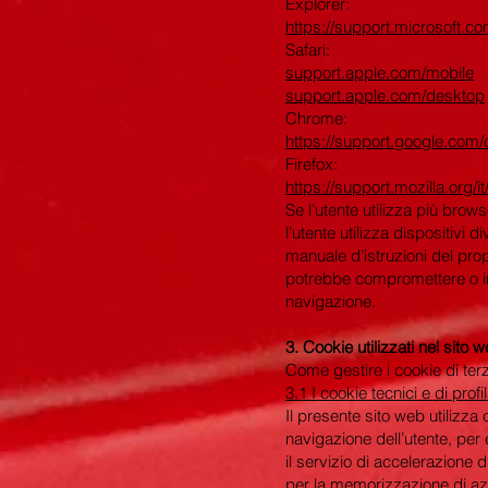
Explorer:
https://support.microsoft.c
Safari:
support.apple.com/mobile
support.apple.com/desktop
Chrome:
https://support.google.co
Firefox:
https://support.mozilla.org/
Se l’utente utilizza più brow
l’utente utilizza dispositivi 
manuale d’istruzioni del prop
potrebbe compromettere o im
navigazione.
3.
Cookie utilizzati nel sito w
Come gestire i cookie di terz
3.1
I cookie tecnici e di prof
Il presente sito web utilizza
navigazione dell’utente, pe
il servizio di accelerazione di
per la memorizzazione di az